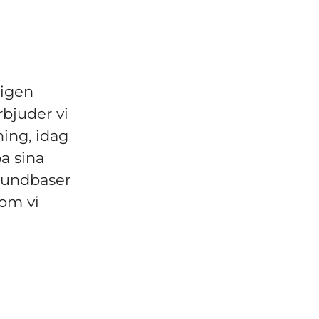
digen
bjuder vi
ing, idag
pa sina
kundbaser
om vi