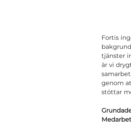
Fortis in
bakgrund 
tjänster 
är vi dryg
samarbets
genom at
stöttar m
Grundad
Medarbe