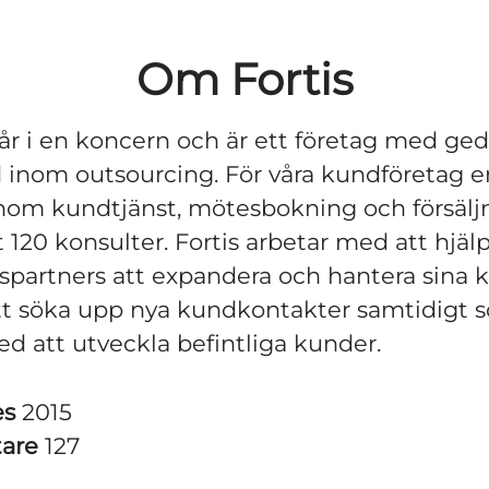
Om Fortis
går i en koncern och är ett företag med ge
inom outsourcing. För våra kundföretag er
inom kundtjänst, mötesbokning och försäljn
t 120 konsulter. Fortis arbetar med att hjäl
partners att expandera och hantera sina 
t söka upp nya kundkontakter samtidigt s
ed att utveckla befintliga kunder.
es
2015
tare
127