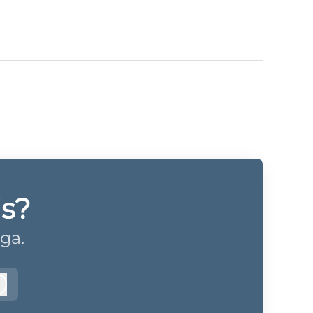
is?
ga.
Logga in